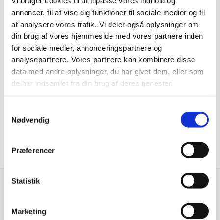
Vi bruger cookies til at tilpasse vores indhold og
Husk at tilmelde dig vores nyhedsbrev og vær først til de
annoncer, til at vise dig funktioner til sociale medier og til
bedste tilbud.
at analysere vores trafik. Vi deler også oplysninger om
Og bare rolig, vi spammer dig ikke, men sender kun
din brug af vores hjemmeside med vores partnere inden
relevante tilbud og informationer til dig.
for sociale medier, annonceringspartnere og
analysepartnere. Vores partnere kan kombinere disse
data med andre oplysninger, du har givet dem, eller som
de har indsamlet fra din brug af deres tjenester.
Tilmeld
Samtykkevalg
Nødvendig
Præferencer
Statistik
Industriopvaskemaskiner til det
professionelle køkken – du har nok
Marketing
at tænke på, lad os klare opvasken!