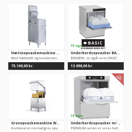
Hætteopvaskemaskine Wexiodisk WD6 med hætteløft og heat recovery/kondensering
Underbordsopvasker BASIC, God industriopvasker, simpel betjening
Med hætteløft og kondenseringSpænding: 400VBredde: 600mmDybde:...
​BEMÆRK, se også vores BASIC PLUS 2,0 underbordsopvasker,...
75.100,00
kr.
13.998,00
kr.
29%
RABAT
Grovopvaskemaskine WD8 Wexiodisk m/ Automatisk hætteløft
Underbordsopvasker m/ afkalkning model Premium, TOPMODEL, 50×50 bakker
Kombineret normal/grov opvaskemaskine.Indbygget breaktank, hvi...
PREMIUM-serien er vores helt egen topmodel. Vi har solgt mere ...