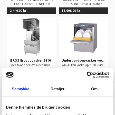
ET-HULS FORSKYLLEENHED MED TUD MIDT I RØRET, RUNDT HÅNDTAG OG ...
UDBETALING:13998 kr. Månedligleje (inkl. garanti!):898kr....
2.449,00
kr.
13.998,00
kr.
JEROS Grovopvasker 9110
Underbordsopvasker wexiodisk WD4S
Specifikationer:-Vaskevolumen (BxHxD): 690x590x635 mm-Maskindi...
WD-4S kan vaske op til 50 kurve i timen. Dette svarer til 1.00...
82.900,00
kr.
41.990,00
kr.
Samtykke
Detaljer
Om
Få de bedste tilbud først
Denne hjemmeside bruger cookies