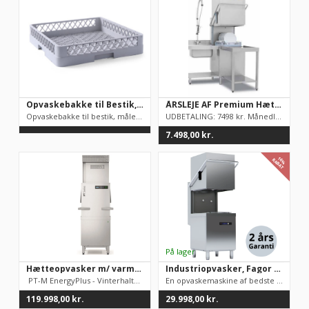
Opvaskebakke til Bestik, industriopvasker
ÅRSLEJE AF Premium Hætteopvasker. Udbetaling 7498 kr. / mdr. leje 698 kr.
Opvaskebakke til bestik, måler 50x50 cmFås også til tallerkene...
UDBETALING: 7498 kr. Månedligleje (inkl. garanti!):6...
7.498,00
kr.
16%
RABAT
Hætteopvasker m/ varmegenindvinding fra Winterhalter ** TOPKVALITET **
Industriopvasker, Fagor AD-125, hætteopvasker, TOPMODEL
PT-M EnergyPlus - Vinterhalter gennemløb opvaskemaskine ...
En opvaskemaskine af bedste kvalitet. Efter vores mening fuldt...
119.998,00
kr.
29.998,00
kr.