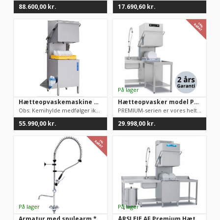
88.600,00
kr.
17.690,60
kr.
14%
RABAT
Hætteopvaskemaskine Wexiodisk WD6 Manuel hætteløft
Hætteopvasker model Premium, TOPKVALITET, 50×50 bakker
Obs: Kemihylde medfølger ikke.Robust og pålideligt design udfø...
PREMIUM-serien er vores helt egen topmodel. Vi har solgt mere ...
55.990,00
kr.
29.998,00
kr.
1%
RABAT
Armatur med spulearm **BESTSELLER** til storkøkkenbrug fra italienske Monolith
ÅRSLEJE AF Premium Hætteopvasker med Heat recovery. Udbetaling 13998 kr. / mdr. leje 898 kr.