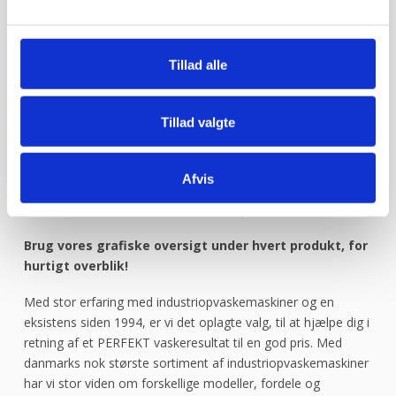
Danmarks største sortiment, mange forskellige producenter
Tillad alle
og en massiv erfaring indenfor industriopvaskemaskiner.
Hos industriopvasker.dk er du sikker på at få en REN opvask,
hver gang.
Tillad valgte
Vi ved det godt – opvask er sjældent først på dagsordenen.
Alligevel bruges der hver dag mange timer på at vaske op.
Afvis
Fungerer maskinen ikke optimalt, giver det anledning til store
frustrationer. Køb derfor hos industriopvasker.dk
Brug vores grafiske oversigt under hvert produkt, for
hurtigt overblik!
Med stor erfaring med industriopvaskemaskiner og en
eksistens siden 1994, er vi det oplagte valg, til at hjælpe dig i
retning af et PERFEKT vaskeresultat til en god pris. Med
danmarks nok største sortiment af industriopvaskemaskiner
har vi stor viden om forskellige modeller, fordele og