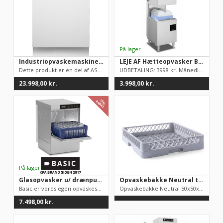
Industriopvaskemaskine, DWC5926W – ASKO
LEJE AF Hætteopvasker BASIC. Udbetaling 3998 kr. / mdr. leje 498 kr. OBS Skal køre med vandbehandling ellers ophører garantien.
Dette produkt er en del af ASKO professional serien - Specielt...
UDBETALING: 3998 kr. Månedligleje (inkl. garanti!): 498 kr....
23.998,00
kr.
3.998,00
kr.
15%
RABAT
Glasopvasker u/ drænpumpe, BASIC –
Opvaskebakke Neutral til industriopvasker
Basic er vores egen opvaskeserie. Maskinerne er produceret i I...
Opvaskebakke Neutral 50x50x10 cmFås også til tallerkener og gl...
7.498,00
kr.