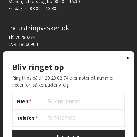
Mandag til torsdag fra 08:00 – 16:30.
Fredag fra 08.00 – 13.30.
Industriopvasker.dk
Tlf. 20280274
CVR. 18066904
Har du brug for support?
x
E-mail:
mail@industriopvasker.dk
Bliv ringet op
Ring til os på tlf. 20 28 02 74 eller notér dit nummer
Hurtige links
nedenfor, så kontakter vi dig.
Betingelser og garanti
Kontakt
Navn
*
Telefon
*