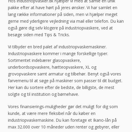
Hos industriopvasker.dk hjælper vi med at samle en unik
pakke efter at have hørt på jeres ønsker. Vi har samlet en
lang række informationer på siden, men vi hjælper meget
gerne med yderligere vejledning via mail eller telefon. Du kan
også gøre dig selv klogere på industriopvaskere, ved at
besøge siden med Tips & Tricks.
Vi tilbyder en bred palet af industriopvaskemaskiner.
Industriopvaskere kommer i mange forskellige typer.
Sortimentet indebærer glasopvaskere,
underbordsopvaskere, hætteopvaskere, XL og
grovopvaskere samt armatur og tilbehør. Benyt også vores
farvemenu til at søge på maskiner som passer til dit budget.
Her kan du sortere efter de bedste, de billigste, de mest
solgte og til institution og børnehave.
Vores finansierings-muligheder gør det muligt for dig som
kunde, at være mere fleksibel når du køber en
industriopvaskemaskine. Du kan foretage et Ikano-lån på
max 32.000 over 10 måneder uden renter og gebyrer, eller