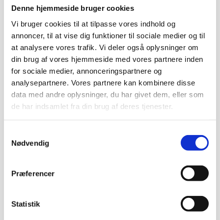
Denne hjemmeside bruger cookies
køkkenoperationer, hvor effektivitet og energibesparelse er
afgørende. Denne type hætteopvaskemaskine genbruger
Vi bruger cookies til at tilpasse vores indhold og
den varme energi fra opvaskecyklussen, hvilket mindsker
annoncer, til at vise dig funktioner til sociale medier og til
behovet for ekstra energi til opvarmning af vandet i den
at analysere vores trafik. Vi deler også oplysninger om
efterfølgende cyklus. Det betyder, at du sparer penge på
din brug af vores hjemmeside med vores partnere inden
energi og reducerer CO2-aftrykket, hvilket gør maskinen
for sociale medier, annonceringspartnere og
både økonomisk og miljøvenlig.
analysepartnere. Vores partnere kan kombinere disse
data med andre oplysninger, du har givet dem, eller som
Med en opvasker med varmegenindvinding opnår du ikke
de har indsamlet fra din brug af deres tjenester.
kun besparelser på energi, men også en hurtigere opvask.
Maskinen arbejder hurtigt og effektivt, hvilket betyder, at
dine opvaskebakker hurtigt er klar til brug igen. Dette er
Samtykkevalg
Nødvendig
særligt vigtigt i travle professionelle miljøer, hvor hastighed
og kvalitet er essentielt.
Præferencer
Fordele ved at vælge en opvasker med varmegenindvinding
inkluderer:
Statistik
Energibesparelse:
Genbrug af varme reducerer det
samlede energiforbrug, hvilket betyder lavere