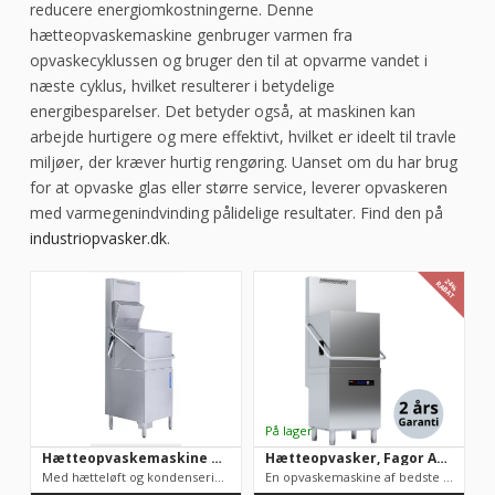
reducere energiomkostningerne. Denne
hætteopvaskemaskine genbruger varmen fra
opvaskecyklussen og bruger den til at opvarme vandet i
næste cyklus, hvilket resulterer i betydelige
energibesparelser. Det betyder også, at maskinen kan
arbejde hurtigere og mere effektivt, hvilket er ideelt til travle
miljøer, der kræver hurtig rengøring. Uanset om du har brug
for at opvaske glas eller større service, leverer opvaskeren
med varmegenindvinding pålidelige resultater. Find den på
industriopvasker.dk
.
24%
RABAT
Hætteopvaskemaskine Wexiodisk WD6 med hætteløft og heat recovery/kondensering
Hætteopvasker, Fagor AD-125-HRS, hætteopvask m/ varmegenindvinding
Med hætteløft og kondenseringSpænding: 400VBredde: 600mmDybde:...
En opvaskemaskine af bedste kvalitet. Efter vores mening fuldt...