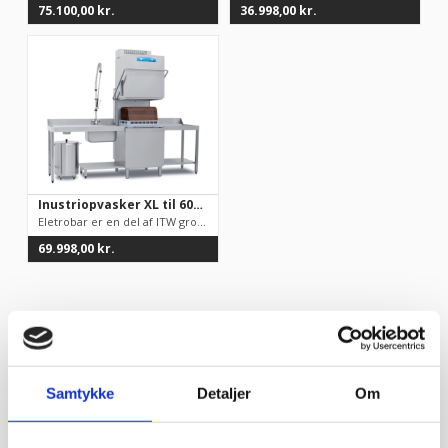
75.100,00
kr.
36.998,00
kr.
Inustriopvasker XL til 60×40 bakker, Electtrobar Mistral 94x NRG m/ varmegenindvinding
Eletrobar er en del af ITW group og står bag en lang række spæ...
69.998,00
kr.
Opvasker m/ varmegenindvinding
Samtykke
Detaljer
Om
Opvaskere med varmegenindvinding er ideelle for
professionelle køkkener, restauranter og andre store