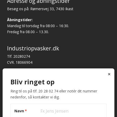
Adresse og åbningstider
Besøg os på: Rømersvej 33, 7430 Ikast
Åbningstider:
Mandag til torsdag fra 08:00 – 16:30.
Fredag fra 08.00 – 13.30.
Industriopvasker.dk
Tlf. 20280274
CVR. 18066904
Har du brug for support?
x
E-mail:
mail@industriopvasker.dk
Bliv ringet op
Ring til os på tlf. 20 28 02 74 eller notér dit nummer
Hurtige links
nedenfor, så kontakter vi dig.
Betingelser og garanti
Kontakt
Navn
*