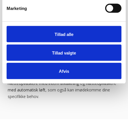
driftsomkostninger på lang sigt.
Marketing
Hurtig og effektiv opvask:
Den avancerede teknologi
sikrer en hurtig opvaskecyklus, hvilket er ideelt for travle
køkkener.
Bæredygtighed:
Mindre energiforbrug er godt for miljøet
Tillad alle
og hjælper med at reducere virksomhedens CO2-aftryk.
Lang levetid:
Maskinen er designet med holdbare
materialer og teknologi, der sikrer en lang levetid og minimal
Tillad valgte
vedligeholdelse.
Udover opvaskere med varmegenindvinding tilbyder vi også
Afvis
et bredt udvalg af andre hætteopvaskemaskiner, såsom
hætteopvaskere med intern afkalkning
og
hætteopvaskere
med automatisk løft
, som også kan imødekomme dine
specifikke behov.