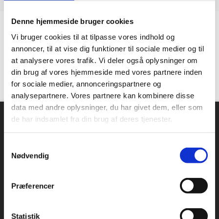
Denne hjemmeside bruger cookies
Kundetilfredshed
Vi bruger cookies til at tilpasse vores indhold og
annoncer, til at vise dig funktioner til sociale medier og til
“Altid flinke og hjælpsom”
at analysere vores trafik. Vi deler også oplysninger om
din brug af vores hjemmeside med vores partnere inden
Vurderet af Georg
for sociale medier, annonceringspartnere og
analysepartnere. Vores partnere kan kombinere disse
data med andre oplysninger, du har givet dem, eller som
Om Industriopvasker.dk
de har indsamlet fra din brug af deres tjenester.
Danmarks største sortiment, mange forskellige producenter
og en massiv erfaring indenfor industriopvaskemaskiner.
Samtykkevalg
Hos industriopvasker.dk er du sikker på at få en REN opvask,
Nødvendig
hver gang.
Vi ved det godt – opvask er sjældent først på dagsordenen.
Præferencer
Alligevel bruges der hver dag mange timer på at vaske op.
Fungerer maskinen ikke optimalt, giver det anledning til store
frustrationer. Køb derfor hos industriopvasker.dk
Statistik