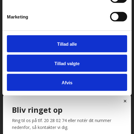
Adresse og åbningstider
Marketing
Besøg os på: Rømersvej 33, 7430 Ikast
Åbningstider:
Tillad alle
Mandag til torsdag fra 08:00 – 16:30.
Fredag fra 08.00 – 13.30.
Tillad valgte
Industriopvasker.dk
Tlf. 20280274
Afvis
CVR. 18066904
Har du brug for support?
x
E-mail:
mail@industriopvasker.dk
Bliv ringet op
Ring til os på tlf. 20 28 02 74 eller notér dit nummer
Hurtige links
nedenfor, så kontakter vi dig.