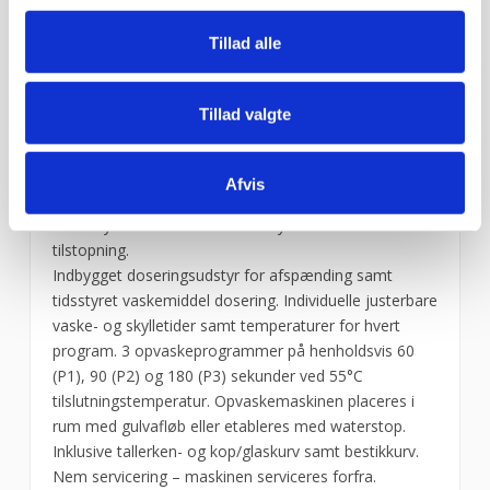
skumdannelse. Hygiejnekontrol – Styresystem med
Tillad alle
integreret HACCP. Højt hygiejneniveau med
automatiske rengøringsprogram. Indbygget
breaktank, hvilket gør maskinen uafhængig af
Tillad valgte
vandtryk. Stor affaldstank og effektive sigter, holder
vaskevandet renere i længere tid. Kombinerede vaske-
og skyllearme med fremragende vaskeresultater, der
Afvis
roterer både over og under kurven. Kraftfuldt
vasketryk med antiblokerende dyser for at forhindre
tilstopning.
Indbygget doseringsudstyr for afspænding samt
tidsstyret vaskemiddel dosering. Individuelle justerbare
vaske- og skylletider samt temperaturer for hvert
program. 3 opvaskeprogrammer på henholdsvis 60
(P1), 90 (P2) og 180 (P3) sekunder ved 55°C
tilslutningstemperatur. Opvaskemaskinen placeres i
rum med gulvafløb eller etableres med waterstop.
Inklusive tallerken- og kop/glaskurv samt bestikkurv.
Nem servicering – maskinen serviceres forfra.