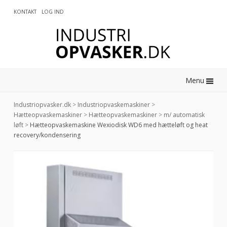
KONTAKT
LOG IND
0
Menu
Industriopvasker.dk
>
Industriopvaskemaskiner
>
Hætteopvaskemaskiner
>
Hætteopvaskemaskiner
>
m/ automatisk
løft
>
Hætteopvaskemaskine Wexiodisk WD6 med hætteløft og heat
recovery/kondensering