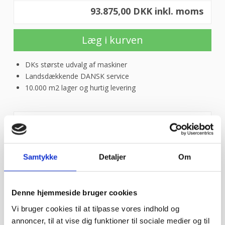
93.875,00 DKK inkl. moms
Læg i kurven
DKs største udvalg af maskiner
Landsdækkende DANSK service
10.000 m2 lager og hurtig levering
Hætteopvaskemaskine
Beskrivelse
Wexiodisk
WD6
Med hætteløft og kondensering
med
Samtykke
Detaljer
Om
Spænding: 400V
hætteløft
og
Bredde: 600mm
heat
Denne hjemmeside bruger cookies
recovery/kondensering
Dybde: 739mm
Vi bruger cookies til at tilpasse vores indhold og
antal
annoncer, til at vise dig funktioner til sociale medier og til