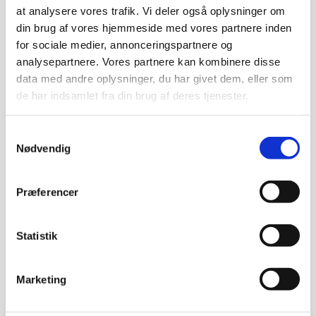
Højde: 2150mm
at analysere vores trafik. Vi deler også oplysninger om
din brug af vores hjemmeside med vores partnere inden
Effekt: 12,9 kw
for sociale medier, annonceringspartnere og
Vægt: 135 kg
analysepartnere. Vores partnere kan kombinere disse
data med andre oplysninger, du har givet dem, eller som
Med Eco-Flow funktion. Eco-Flow reducerer
de har indsamlet fra din brug af deres tjenester.
udledningen af damp når hætten løftes, genbruger
energien fra den forrige vask og nedsætter behovet
Samtykkevalg
for ventilation med 50%. Sparer 41% energi svarende
Nødvendig
til 0,15 kWh pr. kurv. Robust og pålideligt design udført
i rustfrit stål overalt, med komponenter der garanterer
en holdbar og pålidelig drift mange år frem.
Præferencer
Hætten er vinklet opad i bagkanten, så dampen stiger
op på bagsiden af maskinen i stedet for i
vaskerummet. Maskinens hætte er dobbeltisoleret,
Statistik
hvilket giver en energibesparende effekt og nedsætter
lydniveauet betragteligt. Selvdrænende vaskepumpe.
Marketing
Vasketank indhold: 50 liter. Frihøjde med åben hætte:
405 mm. Kan placeres i hjørne eller for lige
gennemføring. Stor og dyb tank til beskyttelse mod