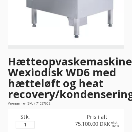
Hætteopvaskemaskine
Wexiodisk WD6 med
hætteløft og heat
recovery/kondenserin
Varenummer (SKU):
71057602
Stk.
Pris i alt
75.100,00 DKK
ekskl.
moms