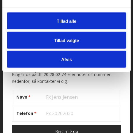
Åbningstider:
Mandag til torsdag fra 08:00 – 16:30.
Fredag fra 08.00 – 13.30.
Tillad alle
Industriopvasker.dk
Tillad valgte
Tlf. 20280274
x
CVR. 18066904
Afvis
Bliv ringet op
Har du brug for support?
Ring til os på tlf. 20 28 02 74 eller notér dit nummer
E-mail:
mail@industriopvasker.dk
nedenfor, så kontakter vi dig.
Hurtige links
Navn
*
Betingelser og garanti
Kontakt
Telefon
*