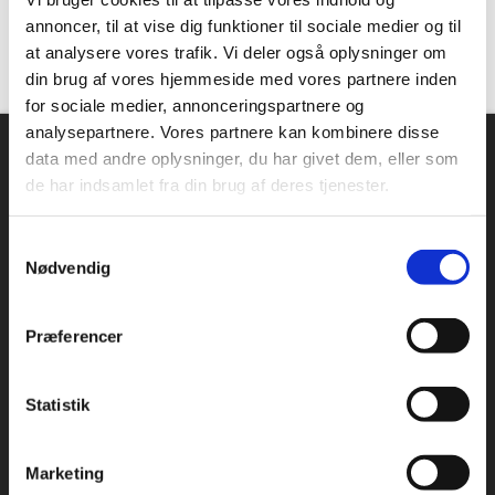
“Altid flinke og hjælpsom”
annoncer, til at vise dig funktioner til sociale medier og til
at analysere vores trafik. Vi deler også oplysninger om
Vurderet af Georg
din brug af vores hjemmeside med vores partnere inden
for sociale medier, annonceringspartnere og
analysepartnere. Vores partnere kan kombinere disse
Om Industriopvasker.dk
data med andre oplysninger, du har givet dem, eller som
Danmarks største sortiment, mange forskellige producenter
de har indsamlet fra din brug af deres tjenester.
og en massiv erfaring indenfor industriopvaskemaskiner.
Hos industriopvasker.dk er du sikker på at få en REN opvask,
Samtykkevalg
hver gang.
Nødvendig
Vi ved det godt – opvask er sjældent først på dagsordenen.
Alligevel bruges der hver dag mange timer på at vaske op.
Præferencer
Fungerer maskinen ikke optimalt, giver det anledning til store
frustrationer. Køb derfor hos industriopvasker.dk
Statistik
Adresse og åbningstider
Marketing
Besøg os på: Rømersvej 33, 7430 Ikast