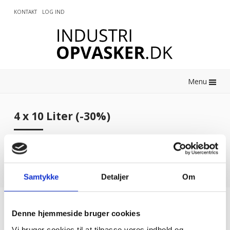
KONTAKT
LOG IND
0
Menu
4 x 10 Liter (-30%)
Der blev ikke fundet nogle varer, der matcher dit valg.
Samtykke
Detaljer
Om
Kundetilfredshed
Denne hjemmeside bruger cookies
Vi bruger cookies til at tilpasse vores indhold og