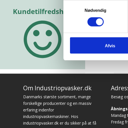
kelig god
Samtykkevalg
e!”
Nødvendig
Vurderet af Michael
Vurderet a
hias
Afvis
Om Industriopvasker.dk
Adres
Danmarks største sortiment, mange
Besøg os
forskellige producenter og en massiv
Åbnings
erfaring indenfor
Mandag ti
industriopvaskemaskiner. Hos
Fredag fr
industriopvasker.dk er du sikker på at få