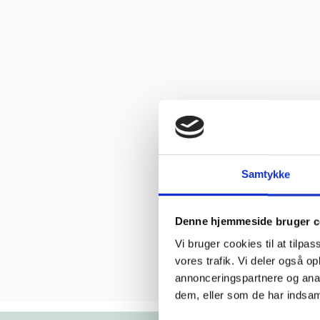
Samtykke
Denne hjemmeside bruger c
Vi bruger cookies til at tilpas
vores trafik. Vi deler også 
annonceringspartnere og anal
dem, eller som de har indsaml
kkert
“Yderst hjælpsomme
“Altid f
De har
og vejledende”
hjælps