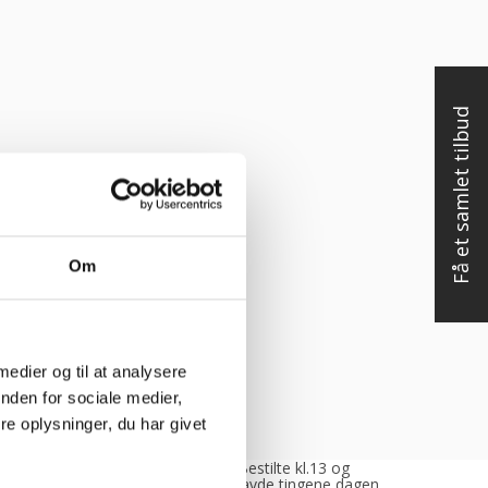
Få et samlet tilbud
Om
 medier og til at analysere
nden for sociale medier,
e oplysninger, du har givet
tte var rigtig
“Bestilte kl.13 og
, venlig og
havde tingene dagen