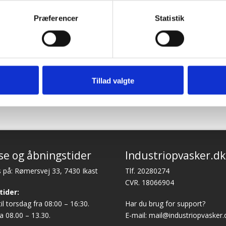
kompetente !”
im
kom
Præferencer
Statistik
f Georg
fejl
Vurderet af Læse antik &
løst
sek
retro
arb
wee
Vurde
Tillad valgte
se og åbningstider
Industriopvasker.dk
 på: Rømersvej 33, 7430 Ikast
Tlf. 20280274
CVR. 18066904
tider:
l torsdag fra 08:00 – 16:30.
Har du brug for support?
a 08.00 – 13.30.
E-mail:
mail@industriopvasker.