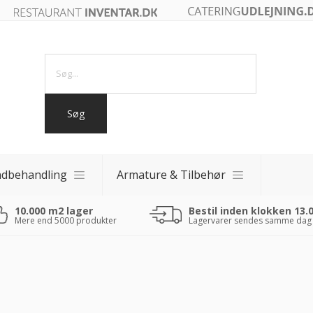
ndbehandling
Armature & Tilbehør
10.000 m2 lager
Bestil inden klokken 13.
akker
Mere end 5000 produkter
Lagervarer sendes samme dag
akker
 fade
0 - 40x40)