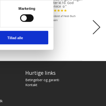
ødekommende
efter kl.10. God
mende. Fik en
service ☺”
Marketing
 levering og fik
 det i løbet af to
Vurderet af Heidi Buch
under. God
ejde og god
Jensen
kend”
ret af Michael
Tillad alle
Hurtige links
Betingelser og garanti
Kontakt
dk