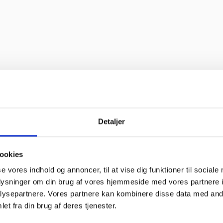
Detaljer
Tak for din betaling
Din betaling er nu gennemført
ookies
se vores indhold og annoncer, til at vise dig funktioner til sociale
oplysninger om din brug af vores hjemmeside med vores partnere i
ysepartnere. Vores partnere kan kombinere disse data med andr
et fra din brug af deres tjenester.
linke og
“Altid søde,
“Ane
om”
hjælpsomme og
sød