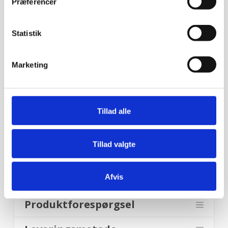
Præferencer
-Plader 600×800 mm: 15 stk.
-Gastronomkurve 500×500 mm: 1 stk.
Statistik
-Gastronomkurve 500×500 mm: 1 stk.
Marketing
-60L – Rørkedel H511 x Ø 575 mm: 1 stk.
-Eco Wash: Ja
Tillad alle
-Duo Micro Filter: Ja
-Isoleret låg, vaske- & rense tank: Ja
Tillad valgte
-Slutskyllepumpe: Ja
-Automatisk sæbedosering: Ja
Afvis
Produktforespørgsel