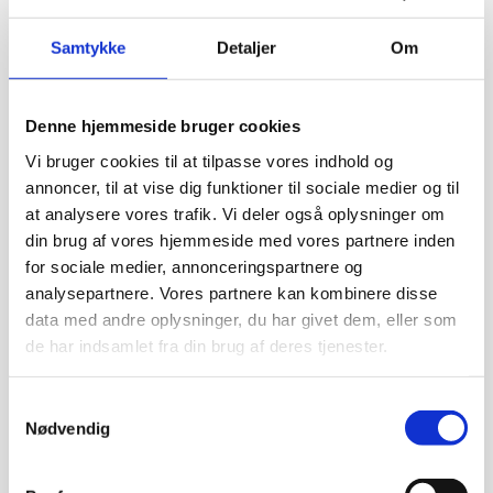
Samtykke
Detaljer
Om
Bemærk:
FRAPRIS - BEMÆRK MANGE
KONFIGURATIONSMULIGHEDER - SPØRG FOR SPECIFIK
PRIS
Denne hjemmeside bruger cookies
JEROS
Vi bruger cookies til at tilpasse vores indhold og
Beskrivelse
Grovopvasker
annoncer, til at vise dig funktioner til sociale medier og til
9115
Specifikationer:
at analysere vores trafik. Vi deler også oplysninger om
antal
din brug af vores hjemmeside med vores partnere inden
-Vaskevolumen (BxHxD): 810x590x635 mm
for sociale medier, annonceringspartnere og
analysepartnere. Vores partnere kan kombinere disse
-Maskindimension (BxDxH1xH2): 960x855x2100x1631
data med andre oplysninger, du har givet dem, eller som
mm
de har indsamlet fra din brug af deres tjenester.
-Euronormkasser 400×600 mm: 2 stk.
Samtykkevalg
-Plader 600×400 mm: 30 stk.
Nødvendig
-Plader 600×460 mm: 15 stk.