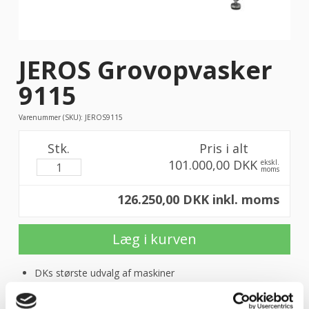
JEROS Grovopvasker
9115
Varenummer (SKU):
JEROS9115
Stk.
Pris i alt
101.000,00 DKK
ekskl.
moms
126.250,00 DKK inkl. moms
Læg i kurven
DKs største udvalg af maskiner
Landsdækkende DANSK service
10.000 m2 lager og hurtig levering