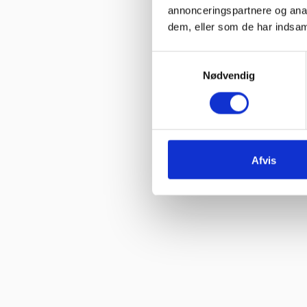
annonceringspartnere og anal
dem, eller som de har indsaml
Samtykkevalg
Nødvendig
Afvis