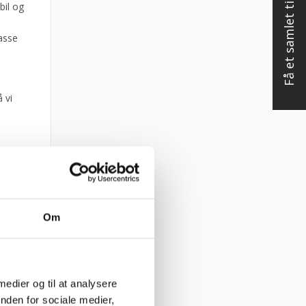
Få et samlet tilbud
bil og
asse
 vi
Om
 medier og til at analysere
nden for sociale medier,