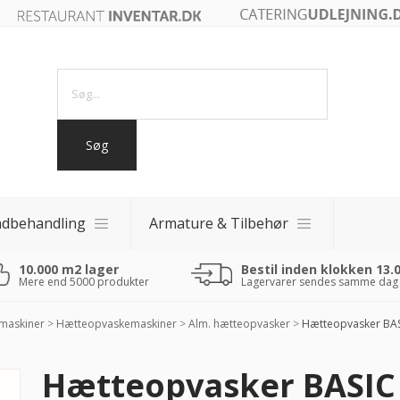
ndbehandling
Armature & Tilbehør
10.000 m2 lager
Bestil inden klokken 13.
akker
Mere end 5000 produkter
Lagervarer sendes samme dag
akker
 fade
maskiner
>
Hætteopvaskemaskiner
>
Alm. hætteopvasker
>
Hætteopvasker BAS
0 - 40x40)
Hætteopvasker BASIC