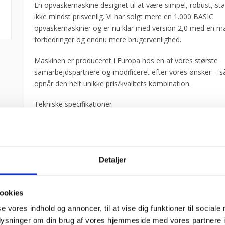
En opvaskemaskine designet til at være simpel, robust, sta
ikke mindst prisvenlig. Vi har solgt mere en 1.000 BASIC
opvaskemaskiner og er nu klar med version 2,0 med en m
forbedringer og endnu mere brugervenlighed.
Maskinen er produceret i Europa hos en af vores største
samarbejdspartnere og modificeret efter vores ønsker – så
opnår den helt unikke pris/kvalitets kombination.
Tekniske specifikationer
Måler 630 x 750 x 1482
Elektronisk kontrolpanel.
3 vaskecyklusser: 90″ / 120″ / 180″.
Detaljer
Kontinuerlig cyklus op til det manuelle stop.
Tankkapacitet: 33 l. / Varmeeffekt: 4,5 kW.
Kedelkapacitet: 7 l. / Varmeeffekt: 6,0 kW.
ookies
Vaskepumpeeffekt: 0,75 kW.
se vores indhold og annoncer, til at vise dig funktioner til sociale
Skylleforbrug: 2,6 l/skyl.
oplysninger om din brug af vores hjemmeside med vores partnere i