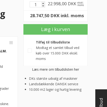
22.998,00 DKK
ekskl.
moms
ng
28.747,50 DKK inkl. moms
Læg i kurven
Tilføj til tilbudsliste
Modtag et samlet tilbud ved
ALM.
køb over 15.000 DKK ekskl.
moms
ld
Læs mere om tilbudslisten her
DKs største udvalg af maskiner
Landsdækkende DANSK service
grader
10.000 m2 lager og hurtig levering
skine.