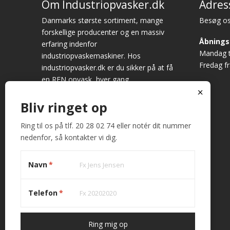
Om Industriopvasker.dk
Adres
Danmarks største sortiment, mange
Besøg os
forskellige producenter og en massiv
Åbnings
erfaring indenfor
Mandag ti
industriopvaskemaskiner. Hos
Fredag fr
industriopvasker.dk er du sikker på at få
en REN opvask, hver gang.
x
Vi ved det godt – opvask er sjældent
Bliv ringet op
først på dagsordenen. Alligevel bruges
der hver dag mange timer på at vaske
Ring til os på tlf. 20 28 02 74 eller notér dit nummer
op. Fungerer maskinen ikke optimalt,
nedenfor, så kontakter vi dig.
giver det anledning til store
frustrationer. Køb derfor hos
Navn
*
industriopvasker.dk
Telefon
*