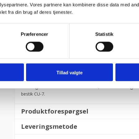
Øvre og nederste vaske- og skyllearme.
ysepartnere. Vores partnere kan kombinere disse data med andr
Vaskearme i rustfrit stål.
et fra din brug af deres tjenester.
Termostop funktion.
Visning af vaskebeholder og kedeltemperatur.
Indbygget dispenser til afspændingsmiddel.
Præferencer
Statistik
Anti-tilbageløbsventil monteret.
Tankfilter i kompositmateriale.
Single skin hætte.
Sikkerhedstermostat i vasketank og kedel.
Temperaturjustering: Vask 60 ºC og skyl 85 ºC.
Strøm: 11,2 kw / 400v
Tillad valgte
Justerbar kedelvarmeeffekt (Multi-Power).
Medfølgende tilbehør: 1 kurv CP-16/18, 1 kurv CT-10 og 1 ku
bestik CU-7.
Produktforespørgsel
Leveringsmetode