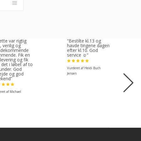
tte var rigtig
“Bestilte kl.13 og
, venlig og
havde tingene dagen
ødekommende
efter kl.10. God
mende. Fik en
service ☺”
 levering og fik
 det i løbet af to
Vurderet af Heidi Buch
under. God
ejde og god
Jensen
kend”
ret af Michael