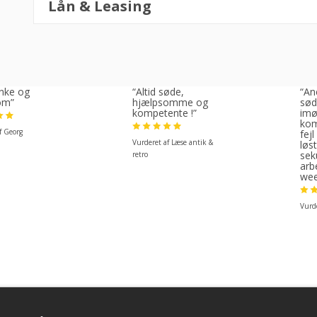
Lån & Leasing
linke og
“Altid søde,
“Ane
om”
hjælpsomme og
sød
kompetente !”
im
kom
f Georg
fejl
Vurderet af Læse antik &
løst
sek
retro
arb
wee
Vurde