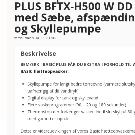
PLUS BFTX-H500 W DD
med Sæbe, afspændi
og Skyllepumpe
Varenummer (SKU):
19112066
Hætteopvasker
Beskrivelse
BASIC
PLUS
BEMÆRK I BASIC PLUS FÅR DU EKSTRA I FORHOLD TIL
BFTX-
BASIC hætteopvasker
:
H500
Skyllepumpe for langt bedre tørreevne (varmere slutsky
W
uafhængig af dit vandtryk)
DD
Digital display for tank og skyllevand
med
Flere vaskeprogrammer (90, 120 og 180 sekunder).
Sæbe,
Thermostop der forlænger vasken indtil slutskyl på 80 
afspænding
med garanti er opnået
og
Skyllepumpe
Dette er videreudviklingen af vores Basic hætteopvaskema
antal