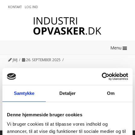
KONTAKT
LOG IND
0
Menu
JMJ
26. SEPTEMBER 2025
Kundetilfredshed
Samtykke
Detaljer
Om
“Altid flinke og hjælpsom”
Denne hjemmeside bruger cookies
Vurderet af Georg
Vi bruger cookies til at tilpasse vores indhold og
annoncer, til at vise dig funktioner til sociale medier og til