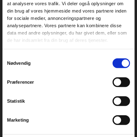
Om Industriopvasker.dk
at analysere vores trafik. Vi deler også oplysninger om
din brug af vores hjemmeside med vores partnere inden
Danmarks største sortiment, mange forskellige producenter
for sociale medier, annonceringspartnere og
og en massiv erfaring indenfor industriopvaskemaskiner.
analysepartnere. Vores partnere kan kombinere disse
Hos industriopvasker.dk er du sikker på at få en REN opvask,
data med andre oplysninger, du har givet dem, eller som
hver gang.
de har indsamlet fra din brug af deres tjenester.
Vi ved det godt – opvask er sjældent først på dagsordenen.
Alligevel bruges der hver dag mange timer på at vaske op.
Samtykkevalg
Fungerer maskinen ikke optimalt, giver det anledning til store
Nødvendig
frustrationer. Køb derfor hos industriopvasker.dk
Præferencer
Adresse og åbningstider
Besøg os på: Rømersvej 33, 7430 Ikast
Statistik
Åbningstider:
Mandag til torsdag fra 08:00 – 16:30.
Marketing
Fredag fra 08.00 – 13.30.