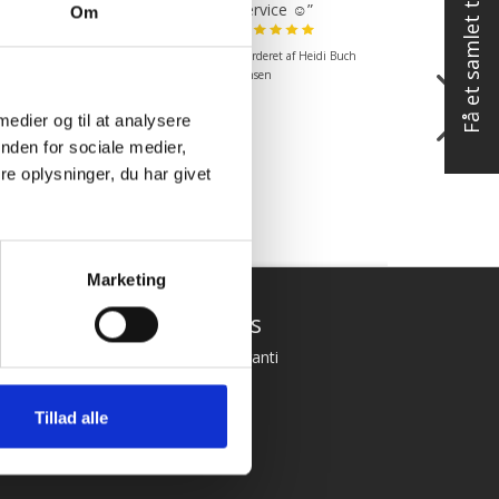
Få et samlet tilbud
mende. Fik en
service ☺”
Om
 levering og fik
 det i løbet af to
Vurderet af Heidi Buch
under. God
ejde og god
Jensen
kend”
 medier og til at analysere
ret af Michael
nden for sociale medier,
e oplysninger, du har givet
Marketing
Hurtige links
Betingelser og garanti
Kontakt
Tillad alle
dk