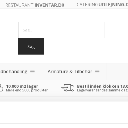
ndbehandling
Armature & Tilbehør
10.000 m2 lager
Bestil inden klokken 13.
akker
Mere end 5000 produkter
Lagervarer sendes samme dag
akker
 fade
0 - 40x40)
linke og
“Altid søde,
“Ane
om”
hjælpsomme og
sød
kompetente !”
im