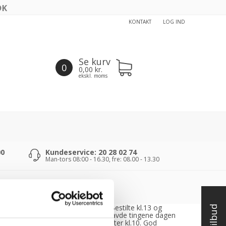
KONTAKT
LOG IND
Se kurv
0
0,00
kr.
ekskl. moms
00
Kundeservice: 20 28 02 74
Man-tors 08:00 - 16.30, fre: 08.00 - 13.30
tte var rigtig
“Bestilte kl.13 og
, venlig og
havde tingene dagen
ødekommende
efter kl.10. God