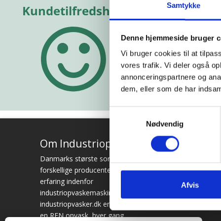
e!”
Samtykke
Vurderet af Michael
Vurderet a
hias
Denne hjemmeside bruger c
Vi bruger cookies til at tilpas
vores trafik. Vi deler også 
annonceringspartnere og anal
dem, eller som de har indsaml
Samtykkevalg
Nødvendig
Om Industriopvasker.dk
Adres
Danmarks største sortiment, mange
Besøg os
forskellige producenter og en massiv
Åbnings
erfaring indenfor
Afvis
Mandag ti
industriopvaskemaskiner. Hos
Fredag fr
industriopvasker.dk er du sikker på at få
en REN opvask, hver gang.