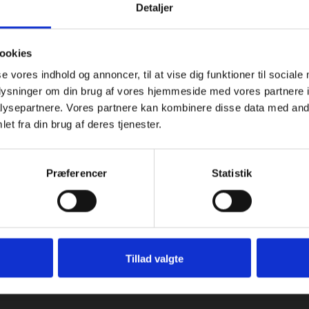
kom
Detaljer
f Georg
fejl
Vurderet af Læse antik &
løst
sek
retro
arb
ookies
wee
se vores indhold og annoncer, til at vise dig funktioner til sociale
Vurde
oplysninger om din brug af vores hjemmeside med vores partnere i
ysepartnere. Vores partnere kan kombinere disse data med andr
et fra din brug af deres tjenester.
Præferencer
Statistik
se og åbningstider
Industriopvasker.dk
 på: Rømersvej 33, 7430 Ikast
Tlf. 20280274
CVR. 18066904
tider:
Tillad valgte
l torsdag fra 08:00 – 16:30.
Har du brug for support?
a 08.00 – 13.30.
E-mail:
mail@industriopvasker.