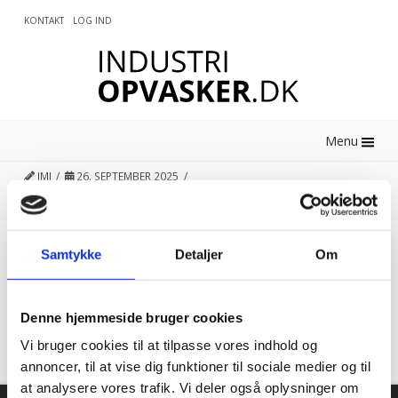
KONTAKT
LOG IND
0
Menu
JMJ
26. SEPTEMBER 2025
Samtykke
Detaljer
Om
Kundetilfredshed
“Altid flinke og hjælpsom”
Denne hjemmeside bruger cookies
Vi bruger cookies til at tilpasse vores indhold og
Vurderet af Georg
annoncer, til at vise dig funktioner til sociale medier og til
at analysere vores trafik. Vi deler også oplysninger om