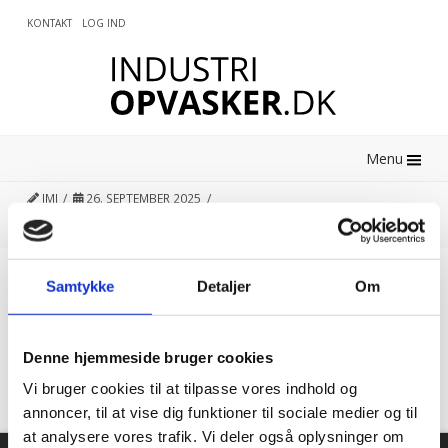
KONTAKT
LOG IND
0
Menu
JMJ
26. SEPTEMBER 2025
Samtykke
Detaljer
Om
Kundetilfredshed
“Altid flinke og hjælpsom”
Denne hjemmeside bruger cookies
Vi bruger cookies til at tilpasse vores indhold og
Vurderet af Georg
annoncer, til at vise dig funktioner til sociale medier og til
at analysere vores trafik. Vi deler også oplysninger om