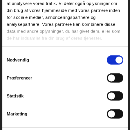
Om Industriopvasker.dk
at analysere vores trafik. Vi deler også oplysninger om
din brug af vores hjemmeside med vores partnere inden
Danmarks største sortiment, mange forskellige producenter
for sociale medier, annonceringspartnere og
og en massiv erfaring indenfor industriopvaskemaskiner.
analysepartnere. Vores partnere kan kombinere disse
Hos industriopvasker.dk er du sikker på at få en REN opvask,
data med andre oplysninger, du har givet dem, eller som
hver gang.
de har indsamlet fra din brug af deres tjenester.
Vi ved det godt – opvask er sjældent først på dagsordenen.
Alligevel bruges der hver dag mange timer på at vaske op.
Samtykkevalg
Fungerer maskinen ikke optimalt, giver det anledning til store
Nødvendig
frustrationer. Køb derfor hos industriopvasker.dk
Præferencer
Adresse og åbningstider
Besøg os på: Rømersvej 33, 7430 Ikast
Statistik
Åbningstider:
Mandag til torsdag fra 08:00 – 16:30.
Marketing
Fredag fra 08.00 – 13.30.