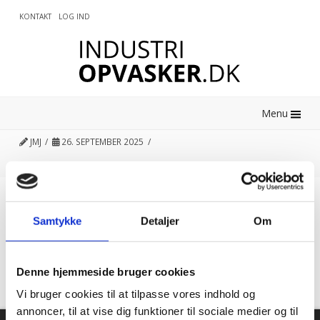
KONTAKT
LOG IND
0
Menu
JMJ
26. SEPTEMBER 2025
Kundetilfredshed
Samtykke
Detaljer
Om
“Altid flinke og hjælpsom”
Denne hjemmeside bruger cookies
Vurderet af Georg
Vi bruger cookies til at tilpasse vores indhold og
annoncer, til at vise dig funktioner til sociale medier og til