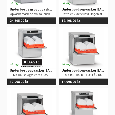
Underbords grovopvasker XL Elettrobar Mistral 241X DE til 60×40 bakker
Underbordsopvasker BASIC GE-510 B DD med Sæbe, afspænding og drænpumpe
Opvaskemaskine fra italienske Elettrobar, som er blandt europa...
Dette er videreudviklingen af vores Basic underbordsopvasker. ...
24.895,00
kr.
12.498,00
kr.
Underbordsopvasker BASIC GE-510 B DD med Sæbe, afspænding og drænpumpe
Underbordsopvasker BASIC PLUS 2,0 GT-510 B W DD med Sæbe, afspænding og drænpumpe samt skyllepumpe for bedre tørreevne.
​BEMÆRK, se også vores BASIC PLUS 2,0 underbordsopvasker, som ...
BEMÆRK I BASIC PLUS FÅR DU EKSTRA I FORHOLD TIL ALM. BASIC:&nb...
12.998,00
kr.
14.998,00
kr.