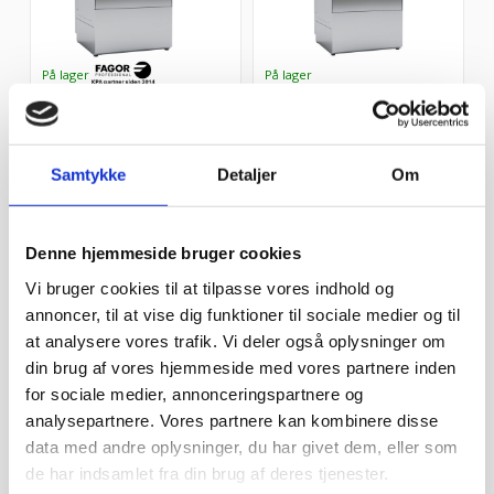
Underbordsopvasker Fagor Basic WUC-502TBD inkl. sæbe- og drænpumpe
Underbordsopvasker Fagor Basic WUC-502TD inkl. sæbepumpe
Den nye Inova Fagor generation af opvaskemaskiner sætter en ny...
Den nye Inova Fagor generation af opvaskemaskiner sætter en ny...
16.498,00
kr.
14.998,00
kr.
Samtykke
Detaljer
Om
Denne hjemmeside bruger cookies
Vi bruger cookies til at tilpasse vores indhold og
annoncer, til at vise dig funktioner til sociale medier og til
at analysere vores trafik. Vi deler også oplysninger om
Underbordsopvasker Fagor TOPMODEL Premium WUA-503D inkl. alle pumper ** TOPMODEL **
Underbordsopvasker fra Winterhalter ** TOPKVALITET **
din brug af vores hjemmeside med vores partnere inden
De primære forskelle i forhold til Concept plus (lillebror) mo...
Underbordsopvasker fra WintherhalterWinterhalter UC-L er en in...
for sociale medier, annonceringspartnere og
24.998,00
kr.
54.998,00
kr.
analysepartnere. Vores partnere kan kombinere disse
data med andre oplysninger, du har givet dem, eller som
29%
RABAT
de har indsamlet fra din brug af deres tjenester.