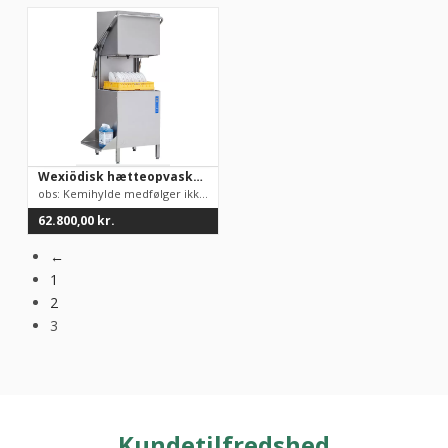
Wexiödisk hætteopvasker – aut. hætteløft – WD6 50 kurve/time – 400V – 9,9 kW – 16 Amp. – 600x657x1430 mm
obs: Kemihylde medfølger ikkeAutomatisk hætteløftSpænding: 400...
62.800,00
kr.
←
1
2
3
Kundetilfredshed