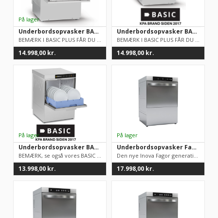
Underbordsopvasker BASIC PLUS 2,0 GT-510 B W DD med Sæbe, afspænding og drænpumpe samt skyllepumpe for bedre tørreevne.
Underbordsopvasker BASIC PLUS 2,0 GT-510 B W DD med Sæbe, afspænding og drænpumpe samt skyllepumpe for bedre tørreevne.
BEMÆRK I BASIC PLUS FÅR DU EKSTRA I FORHOLD TIL ALM. BASIC:&nb...
BEMÆRK I BASIC PLUS FÅR DU EKSTRA I FORHOLD TIL ALM. BASIC Und...
14.998,00
kr.
14.998,00
kr.
Underbordsopvasker BASIC, God industriopvasker, simpel betjening
Underbordsopvasker Fagor Basic plus WUP-503BD inkl. sæbe- og drænpumpe
​BEMÆRK, se også vores BASIC PLUS 2,0 underbordsopvasker,...
Den nye Inova Fagor generation af opvaskemaskiner sætter en ny...
13.998,00
kr.
17.998,00
kr.