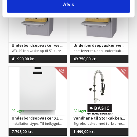
Afvis
Underbordsopvasker wexiodisk WD4S
Underbordsopvasker wexiodisk WD4S M/ kondensering
WD-4S kan vaske op til 50 kurve i timen. Dette svarer til 1.00...
obs: leveres uden underskabType: WD4SSpænding: 400VBredde: 598...
41.990,00
kr.
49.750,00
kr.
61%
6%
RABAT
RABAT
Underbordsopvasker XL 820 mm Professionel, DWCBI331.W – Asko fødevaregodkendt 80 grader skylletemperatur
Vandhane til Storkøkken BASIC armatur m/ spulearm ERAMINI produceret i EU.
Installationstype: Til indbygningDimensioner (BxHxD) 596x819x5...
Etgrebs lodret med forkromet tud, beregnet til vaske i storkøk...
7.798,00
kr.
1.499,00
kr.