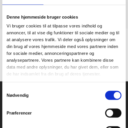
Denne hjemmeside bruger cookies
Vi bruger cookies til at tilpasse vores indhold og
annoncer, til at vise dig funktioner til sociale medier og til
at analysere vores trafik. Vi deler også oplysninger om
Kundetilfredshed
din brug af vores hjemmeside med vores partnere inden
for sociale medier, annonceringspartnere og
“Altid flinke og hjælpsom”
analysepartnere. Vores partnere kan kombinere disse
data med andre oplysninger, du har givet dem, eller som
Vurderet af Georg
de har indsamlet fra din brug af deres tjenester.
Om Industriopvasker.dk
Samtykkevalg
Nødvendig
Danmarks største sortiment, mange forskellige producenter
og en massiv erfaring indenfor industriopvaskemaskiner.
Hos industriopvasker.dk er du sikker på at få en REN opvask,
Præferencer
hver gang.