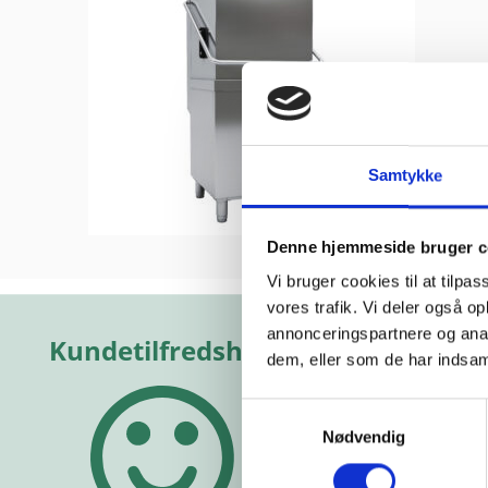
Samtykke
Denne hjemmeside bruger c
Vi bruger cookies til at tilpas
kkert
“Yderst hjælpsomme
“Altid f
De har
og vejledende”
hjælps
vores trafik. Vi deler også 
kelig god
annonceringspartnere og anal
e!”
Vurderet af Michael
Vurderet a
dem, eller som de har indsaml
hias
Samtykkevalg
Nødvendig