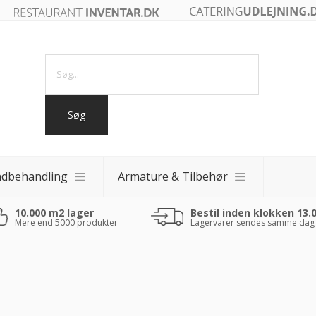
ndbehandling
Armature & Tilbehør
10.000 m2 lager
Bestil inden klokken 13.
akker
Mere end 5000 produkter
Lagervarer sendes samme dag
akker
 fade
0 - 40x40)