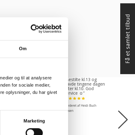
Få et samlet tilbud
Om
 medier og til at analysere
tte var rigtig
“Bestilte kl.13 og
, venlig og
havde tingene dagen
nden for sociale medier,
ødekommende
efter kl.10. God
e oplysninger, du har givet
mende. Fik en
service ☺”
 levering og fik
 det i løbet af to
Vurderet af Heidi Buch
under. God
ejde og god
Jensen
kend”
Marketing
ret af Michael