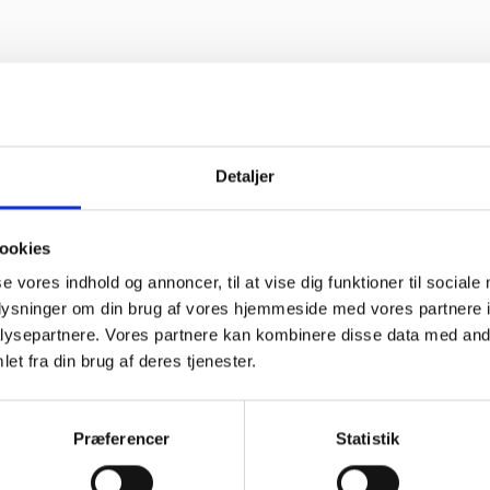
Detaljer
ookies
se vores indhold og annoncer, til at vise dig funktioner til sociale
linke og
“Altid søde,
“Ane
om”
hjælpsomme og
sød
oplysninger om din brug af vores hjemmeside med vores partnere i
kompetente !”
im
ysepartnere. Vores partnere kan kombinere disse data med andr
kom
f Georg
fejl
et fra din brug af deres tjenester.
Vurderet af Læse antik &
løst
sek
retro
arb
wee
Præferencer
Statistik
Vurde