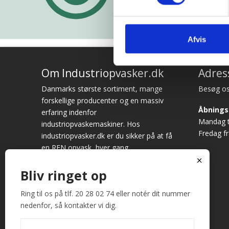
Afvis
Om Industriopvasker.dk
Adres
Danmarks største sortiment, mange
Besøg os
forskellige producenter og en massiv
Åbnings
erfaring indenfor
Mandag ti
industriopvaskemaskiner. Hos
Fredag fr
industriopvasker.dk er du sikker på at få
en REN opvask, hver gang.
x
Vi ved det godt – opvask er sjældent
Bliv ringet op
først på dagsordenen. Alligevel bruges
der hver dag mange timer på at vaske
Ring til os på tlf. 20 28 02 74 eller notér dit nummer
op. Fungerer maskinen ikke optimalt,
nedenfor, så kontakter vi dig.
giver det anledning til store
frustrationer. Køb derfor hos