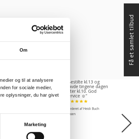
Få et samlet tilbud
Om
 medier og til at analysere
tte var rigtig
“Bestilte kl.13 og
, venlig og
havde tingene dagen
nden for sociale medier,
ødekommende
efter kl.10. God
e oplysninger, du har givet
mende. Fik en
service ☺”
 levering og fik
 det i løbet af to
Vurderet af Heidi Buch
under. God
ejde og god
Jensen
kend”
Marketing
ret af Michael