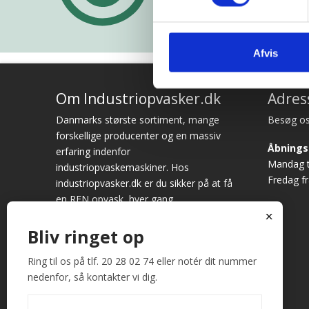
Afvis
Om Industriopvasker.dk
Adres
Danmarks største sortiment, mange
Besøg os
forskellige producenter og en massiv
Åbnings
erfaring indenfor
Mandag ti
industriopvaskemaskiner. Hos
Fredag fr
industriopvasker.dk er du sikker på at få
en REN opvask, hver gang.
x
Vi ved det godt – opvask er sjældent
Bliv ringet op
først på dagsordenen. Alligevel bruges
der hver dag mange timer på at vaske
Ring til os på tlf. 20 28 02 74 eller notér dit nummer
op. Fungerer maskinen ikke optimalt,
nedenfor, så kontakter vi dig.
giver det anledning til store
frustrationer. Køb derfor hos