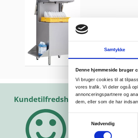
Samtykke
Denne hjemmeside bruger c
Vi bruger cookies til at tilpas
kkert
“Yderst hjælpsomme
“Altid f
De har
og vejledende”
hjælps
vores trafik. Vi deler også 
kelig god
annonceringspartnere og anal
e!”
Vurderet af Michael
Vurderet a
dem, eller som de har indsaml
hias
Samtykkevalg
Nødvendig