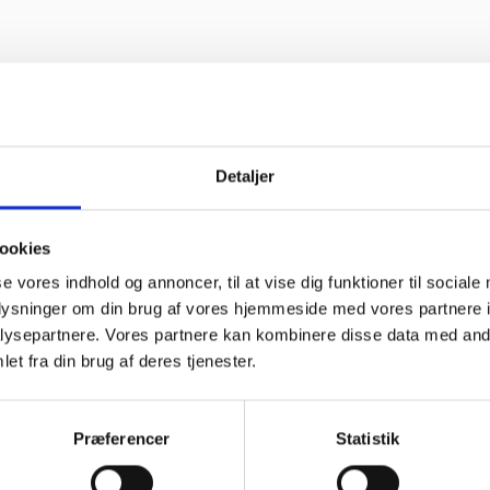
Detaljer
ookies
se vores indhold og annoncer, til at vise dig funktioner til sociale
linke og
“Altid søde,
“Ane
om”
hjælpsomme og
sød
oplysninger om din brug af vores hjemmeside med vores partnere i
kompetente !”
im
ysepartnere. Vores partnere kan kombinere disse data med andr
kom
f Georg
fejl
et fra din brug af deres tjenester.
Vurderet af Læse antik &
løst
sek
retro
arb
wee
Præferencer
Statistik
Vurde