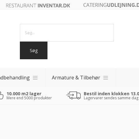
ndbehandling
Armature & Tilbehør
10.000 m2 lager
Bestil inden klokken 13.
akker
Mere end 5000 produkter
Lagervarer sendes samme dag
akker
 fade
0 - 40x40)