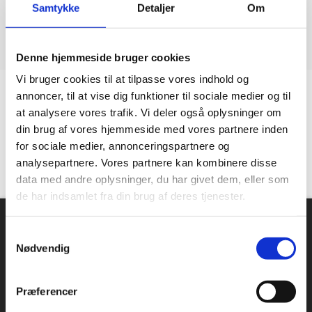
Samtykke
Detaljer
Om
Denne hjemmeside bruger cookies
Vi bruger cookies til at tilpasse vores indhold og
annoncer, til at vise dig funktioner til sociale medier og til
Kundetilfredshed
at analysere vores trafik. Vi deler også oplysninger om
din brug af vores hjemmeside med vores partnere inden
“Altid flinke og hjælpsom”
for sociale medier, annonceringspartnere og
analysepartnere. Vores partnere kan kombinere disse
Vurderet af Georg
data med andre oplysninger, du har givet dem, eller som
de har indsamlet fra din brug af deres tjenester.
Om Industriopvasker.dk
Samtykkevalg
Danmarks største sortiment, mange forskellige producenter
Nødvendig
og en massiv erfaring indenfor industriopvaskemaskiner.
Hos industriopvasker.dk er du sikker på at få en REN opvask,
hver gang.
Præferencer