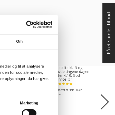
Få et samlet tilbud
Om
 medier og til at analysere
tte var rigtig
“Bestilte kl.13 og
, venlig og
havde tingene dagen
nden for sociale medier,
ødekommende
efter kl.10. God
e oplysninger, du har givet
mende. Fik en
service ☺”
 levering og fik
 det i løbet af to
Vurderet af Heidi Buch
under. God
ejde og god
Jensen
kend”
Marketing
ret af Michael