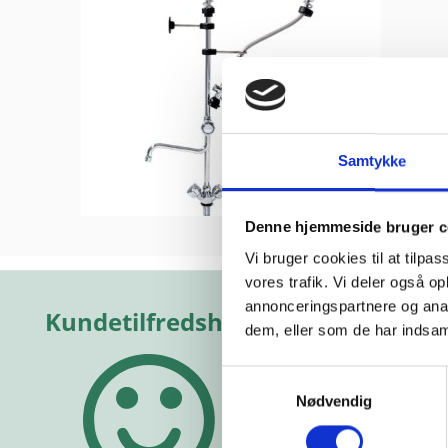
Samtykke
Denne hjemmeside bruger c
Vi bruger cookies til at tilpas
kkert
“Yderst hjælpsomme
“Altid f
De har
og vejledende”
hjælps
vores trafik. Vi deler også 
kelig god
annonceringspartnere og anal
e!”
Vurderet af Michael
Vurderet a
dem, eller som de har indsaml
hias
Samtykkevalg
Nødvendig