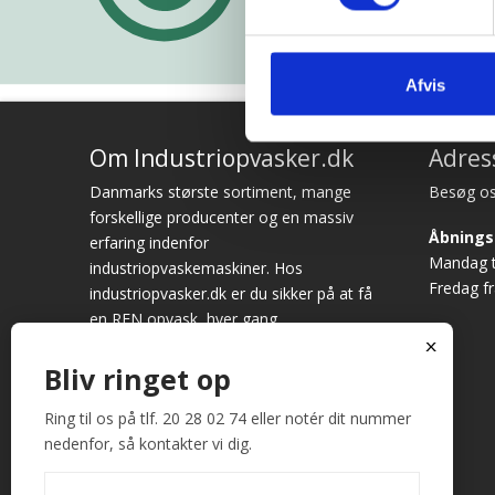
Afvis
Om Industriopvasker.dk
Adres
Danmarks største sortiment, mange
Besøg os
forskellige producenter og en massiv
Åbnings
erfaring indenfor
Mandag ti
industriopvaskemaskiner. Hos
Fredag fr
industriopvasker.dk er du sikker på at få
en REN opvask, hver gang.
x
Vi ved det godt – opvask er sjældent
Bliv ringet op
først på dagsordenen. Alligevel bruges
der hver dag mange timer på at vaske
Ring til os på tlf. 20 28 02 74 eller notér dit nummer
op. Fungerer maskinen ikke optimalt,
nedenfor, så kontakter vi dig.
giver det anledning til store
frustrationer. Køb derfor hos