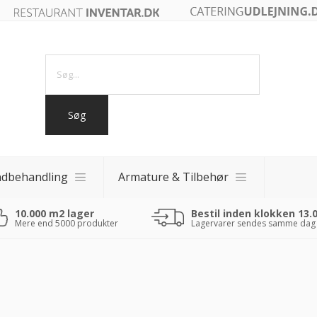
ndbehandling
Armature & Tilbehør
10.000 m2 lager
Bestil inden klokken 13.
akker
Mere end 5000 produkter
Lagervarer sendes samme dag
akker
 fade
0 - 40x40)