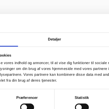
Detaljer
ookies
se vores indhold og annoncer, til at vise dig funktioner til sociale
linke og
“Altid søde,
“Ane
om”
hjælpsomme og
sød
oplysninger om din brug af vores hjemmeside med vores partnere i
kompetente !”
im
ysepartnere. Vores partnere kan kombinere disse data med andr
kom
f Georg
fejl
et fra din brug af deres tjenester.
Vurderet af Læse antik &
løst
sek
retro
arb
wee
Præferencer
Statistik
Vurde