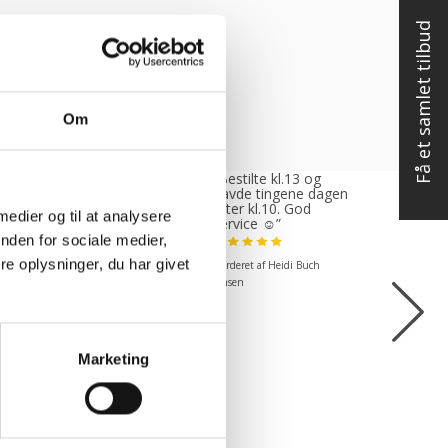
Få et samlet tilbud
Om
tte var rigtig
“Bestilte kl.13 og
, venlig og
havde tingene dagen
ødekommende
efter kl.10. God
 medier og til at analysere
mende. Fik en
service ☺”
 levering og fik
nden for sociale medier,
 det i løbet af to
e oplysninger, du har givet
Vurderet af Heidi Buch
under. God
ejde og god
Jensen
kend”
ret af Michael
Marketing