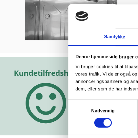
Samtykke
kkert
“Yderst hjælpsomme
“Altid f
Denne hjemmeside bruger c
De har
og vejledende”
hjælps
kelig god
Vi bruger cookies til at tilpas
e!”
Vurderet af Michael
Vurderet a
vores trafik. Vi deler også 
annonceringspartnere og anal
hias
dem, eller som de har indsaml
Samtykkevalg
Nødvendig