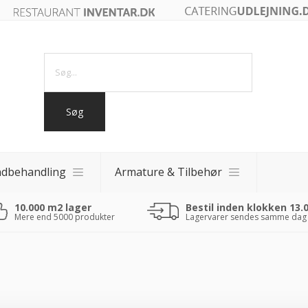
ndbehandling
Armature & Tilbehør
10.000 m2 lager
Bestil inden klokken 13.
akker
Mere end 5000 produkter
Lagervarer sendes samme dag
akker
 fade
0 - 40x40)