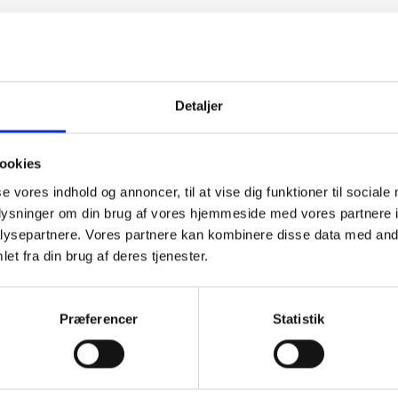
Detaljer
linke og
“Altid søde,
“Ane
ookies
om”
hjælpsomme og
sød
kompetente !”
im
se vores indhold og annoncer, til at vise dig funktioner til sociale
kom
f Georg
fejl
oplysninger om din brug af vores hjemmeside med vores partnere i
Vurderet af Læse antik &
løst
ysepartnere. Vores partnere kan kombinere disse data med andr
sek
retro
arb
et fra din brug af deres tjenester.
wee
Vurde
Præferencer
Statistik