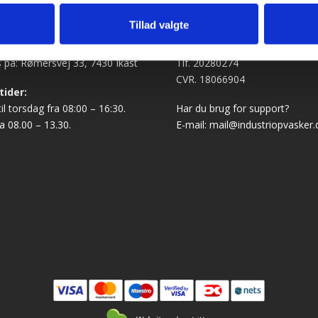
Tillad valgte
se og åbningstider
Industriopvasker.dk
 på: Rømersvej 33, 7430 Ikast
Tlf. 20280274
CVR. 18066904
tider:
l torsdag fra 08:00 – 16:30.
Har du brug for support?
a 08.00 – 13.30.
E-mail:
mail@industriopvasker.