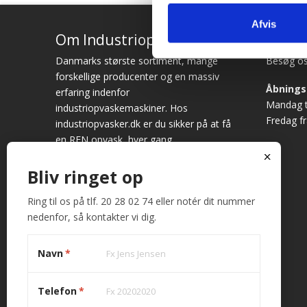
Afvis
Om Industriopvasker.dk
Adres
Danmarks største sortiment, mange
Besøg os
forskellige producenter og en massiv
Åbnings
erfaring indenfor
Mandag ti
industriopvaskemaskiner. Hos
Fredag fr
industriopvasker.dk er du sikker på at få
en REN opvask, hver gang.
x
Vi ved det godt – opvask er sjældent
Bliv ringet op
først på dagsordenen. Alligevel bruges
der hver dag mange timer på at vaske
Ring til os på tlf. 20 28 02 74 eller notér dit nummer
op. Fungerer maskinen ikke optimalt,
nedenfor, så kontakter vi dig.
giver det anledning til store
frustrationer. Køb derfor hos
Navn
*
industriopvasker.dk
Telefon
*