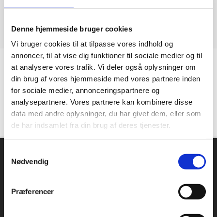
Denne hjemmeside bruger cookies
Vi bruger cookies til at tilpasse vores indhold og
annoncer, til at vise dig funktioner til sociale medier og til
at analysere vores trafik. Vi deler også oplysninger om
Kundetilfredshed
din brug af vores hjemmeside med vores partnere inden
for sociale medier, annonceringspartnere og
“Altid flinke og hjælpsom”
analysepartnere. Vores partnere kan kombinere disse
data med andre oplysninger, du har givet dem, eller som
Vurderet af Georg
de har indsamlet fra din brug af deres tjenester.
Om Industriopvasker.dk
Samtykkevalg
Nødvendig
Danmarks største sortiment, mange forskellige producenter
og en massiv erfaring indenfor industriopvaskemaskiner.
Hos industriopvasker.dk er du sikker på at få en REN opvask,
Præferencer
hver gang.