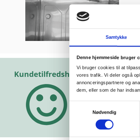
Samtykke
kkert
“Yderst hjælpsomme
“Altid f
Denne hjemmeside bruger c
De har
og vejledende”
hjælps
kelig god
Vi bruger cookies til at tilpas
e!”
Vurderet af Michael
Vurderet a
vores trafik. Vi deler også 
annonceringspartnere og anal
hias
dem, eller som de har indsaml
Samtykkevalg
Nødvendig