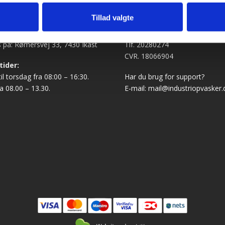
Tillad valgte
se og åbningstider
Industriopvasker.dk
 på: Rømersvej 33, 7430 Ikast
Tlf. 20280274
CVR. 18066904
tider:
l torsdag fra 08:00 – 16:30.
Har du brug for support?
a 08.00 – 13.30.
E-mail:
mail@industriopvasker.