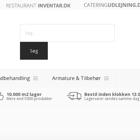
ndbehandling
Armature & Tilbehør
10.000 m2 lager
Bestil inden klokken 13.
akker
Mere end 5000 produkter
Lagervarer sendes samme dag
akker
 fade
0 - 40x40)