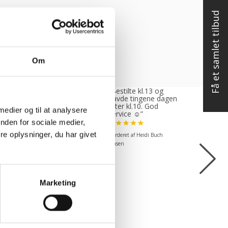
Få et samlet tilbud
Om
tte var rigtig
“Bestilte kl.13 og
, venlig og
havde tingene dagen
ødekommende
efter kl.10. God
 medier og til at analysere
mende. Fik en
service ☺”
 levering og fik
nden for sociale medier,
 det i løbet af to
e oplysninger, du har givet
Vurderet af Heidi Buch
under. God
ejde og god
Jensen
kend”
ret af Michael
Marketing