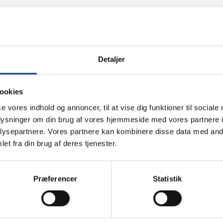
Detaljer
linke og
“Altid søde,
“Ane
ookies
om”
hjælpsomme og
sød
kompetente !”
im
se vores indhold og annoncer, til at vise dig funktioner til sociale
kom
f Georg
fejl
oplysninger om din brug af vores hjemmeside med vores partnere i
Vurderet af Læse antik &
løst
ysepartnere. Vores partnere kan kombinere disse data med andr
sek
retro
arb
et fra din brug af deres tjenester.
wee
Vurde
Præferencer
Statistik