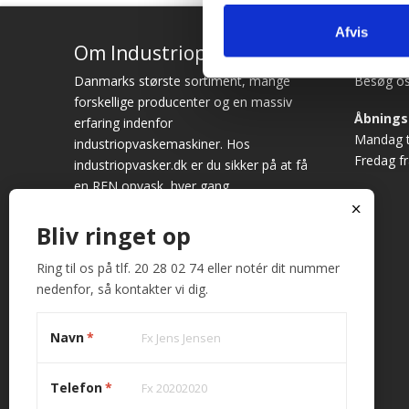
Afvis
Om Industriopvasker.dk
Adres
Danmarks største sortiment, mange
Besøg os
forskellige producenter og en massiv
Åbnings
erfaring indenfor
Mandag ti
industriopvaskemaskiner. Hos
Fredag fr
industriopvasker.dk er du sikker på at få
en REN opvask, hver gang.
x
Vi ved det godt – opvask er sjældent
Bliv ringet op
først på dagsordenen. Alligevel bruges
der hver dag mange timer på at vaske
Ring til os på tlf. 20 28 02 74 eller notér dit nummer
op. Fungerer maskinen ikke optimalt,
nedenfor, så kontakter vi dig.
giver det anledning til store
frustrationer. Køb derfor hos
Navn
*
industriopvasker.dk
Telefon
*