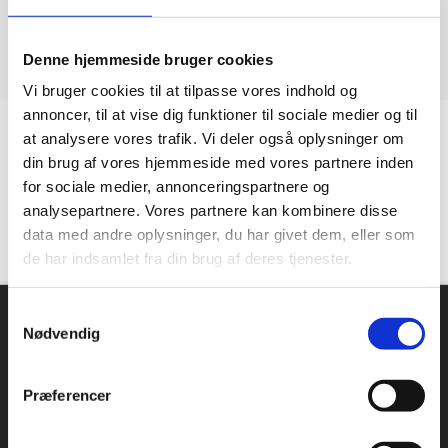
Denne hjemmeside bruger cookies
Vi bruger cookies til at tilpasse vores indhold og
annoncer, til at vise dig funktioner til sociale medier og til
at analysere vores trafik. Vi deler også oplysninger om
Kundetilfredshed
din brug af vores hjemmeside med vores partnere inden
for sociale medier, annonceringspartnere og
“Altid flinke og hjælpsom”
analysepartnere. Vores partnere kan kombinere disse
data med andre oplysninger, du har givet dem, eller som
Vurderet af Georg
de har indsamlet fra din brug af deres tjenester.
Om Industriopvasker.dk
Samtykkevalg
Nødvendig
Danmarks største sortiment, mange forskellige producenter
og en massiv erfaring indenfor industriopvaskemaskiner.
Hos industriopvasker.dk er du sikker på at få en REN opvask,
Præferencer
hver gang.