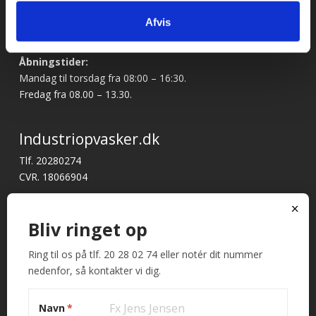
Adresse og åbningstider
Afvis
Besøg os på: Rømersvej 33, 7430 Ikast
Åbningstider:
Mandag til torsdag fra 08:00 – 16:30.
Fredag fra 08.00 – 13.30.
Industriopvasker.dk
Tlf. 20280274
CVR. 18066904
Har du brug for support?
x
E-mail:
mail@industriopvasker.dk
Bliv ringet op
Ring til os på tlf. 20 28 02 74 eller notér dit nummer
Hurtige links
nedenfor, så kontakter vi dig.
Betingelser og garanti
Kontakt
Navn
*