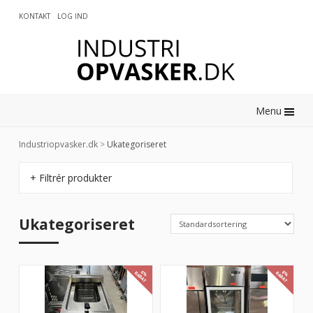
KONTAKT
LOG IND
0
Menu
Industriopvasker.dk
>
Ukategoriseret
+ Filtrér produkter
Ukategoriseret
6%
8%
RABAT
RABAT