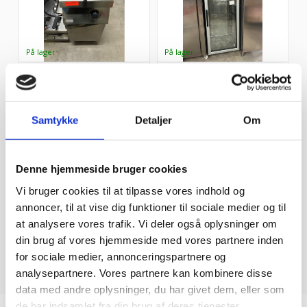
friture single, brugt -14 dages garanti. Du kan tilkøbe 12 mdr. for 799 kr.
industrikøleksab fra Amitek, brugt – 14 dages garanti. Du kan tilkøbe 12 mdr. for 799 kr.
7.498,00
kr.
5.498,00
kr.
33%
RABAT
Samtykke
Detaljer
Om
Denne hjemmeside bruger cookies
Vi bruger cookies til at tilpasse vores indhold og
annoncer, til at vise dig funktioner til sociale medier og til
Stikvogn til 60×40 bakker 14 stik, Magorex
Termokasse 600x400x(h)320, DTE
at analysere vores trafik. Vi deler også oplysninger om
Bredde (mm): 460Dybde (mm): 600Højde (mm): 1700Indstik: 14Udfø...
TermokasseMål: 600x400x(h)320 Indvendige mål: 538x33...
din brug af vores hjemmeside med vores partnere inden
2.004,38
kr.
299,95
kr.
for sociale medier, annonceringspartnere og
analysepartnere. Vores partnere kan kombinere disse
data med andre oplysninger, du har givet dem, eller som
de har indsamlet fra din brug af deres tjenester.