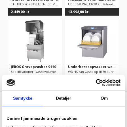
ET-HULS FORSKYLLEENHED MED TUD MIDT I RØRET, RUNDT HÅNDTAG OG ...
UDBETALING:13998 kr. Månedligleje (inkl. garanti!):898kr....
2.449,00
kr.
13.998,00
kr.
JEROS Grovopvasker 9110
Underbordsopvasker wexiodisk WD4S
Specifikationer:-Vaskevolumen (BxHxD): 690x590x635 mm-Maskindi...
WD-4S kan vaske op til 50 kurve i timen. Dette svarer til 1.00...
82.900,00
kr.
41.990,00
kr.
Samtykke
Detaljer
Om
Få de bedste tilbud først
Denne hjemmeside bruger cookies