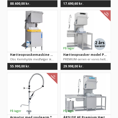
88.600,00
kr.
17.690,60
kr.
14%
RABAT
Hætteopvaskemaskine Wexiodisk WD6 Manuel hætteløft
Hætteopvasker model Premium, TOPKVALITET, 50×50 bakker
Obs: Kemihylde medfølger ikke.Robust og pålideligt design udfø...
PREMIUM-serien er vores helt egen topmodel. Vi har solgt mere ...
55.990,00
kr.
29.998,00
kr.
1%
RABAT
Armatur med spulearm **BESTSELLER** til storkøkkenbrug fra italienske Monolith
ÅRSLEJE AF Premium Hætteopvasker med Heat recovery. Udbetaling 13998 kr. / mdr. leje 898 kr.