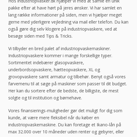
Hos industriopvasker.dk hjælper vi med at samle en unik
pakke efter at have hørt på jeres ønsker. Vi har samlet en
lang række informationer på siden, men vi hjælper meget
gerne med yderligere vejledning via mail eller telefon. Du kan
også gøre dig selv klogere på industriopvaskere, ved at
besøge siden med Tips & Tricks.
Vi tilbyder en bred palet af industriopvaskemaskiner.
Industriopvaskere kommer i mange forskellige typer.
Sortimentet indebærer glasopvaskere,
underbordsopvaskere, hætteopvaskere, XL og
grovopvaskere samt armatur og tilbehør. Benyt også vores
farvemenu til at søge på maskiner som passer til dit budget.
Her kan du sortere efter de bedste, de billigste, de mest
solgte og til institution og børnehave.
Vores finansierings-muligheder gør det muligt for dig som
kunde, at være mere fleksibel når du køber en
industriopvaskemaskine. Du kan foretage et Ikano-lån på
max 32.000 over 10 måneder uden renter og gebyrer, eller