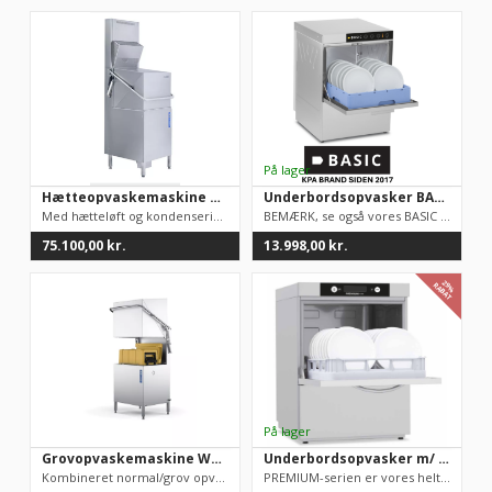
Hætteopvaskemaskine Wexiodisk WD6 med hætteløft og heat recovery/kondensering
Underbordsopvasker BASIC, God industriopvasker, simpel betjening
Med hætteløft og kondenseringSpænding: 400VBredde: 600mmDybde:...
​BEMÆRK, se også vores BASIC PLUS 2,0 underbordsopvasker,...
75.100,00
kr.
13.998,00
kr.
29%
RABAT
Grovopvaskemaskine WD8 Wexiodisk m/ Automatisk hætteløft
Underbordsopvasker m/ afkalkning model Premium, TOPMODEL, 50×50 bakker
Kombineret normal/grov opvaskemaskine.Indbygget breaktank, hvi...
PREMIUM-serien er vores helt egen topmodel. Vi har solgt mere ...