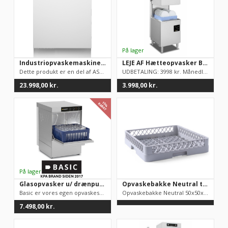
Industriopvaskemaskine, DWC5926W – ASKO
LEJE AF Hætteopvasker BASIC. Udbetaling 3998 kr. / mdr. leje 498 kr. OBS Skal køre med vandbehandling ellers ophører garantien.
Dette produkt er en del af ASKO professional serien - Specielt...
UDBETALING: 3998 kr. Månedligleje (inkl. garanti!): 498 kr....
23.998,00
kr.
3.998,00
kr.
15%
RABAT
Glasopvasker u/ drænpumpe, BASIC –
Opvaskebakke Neutral til industriopvasker
Basic er vores egen opvaskeserie. Maskinerne er produceret i I...
Opvaskebakke Neutral 50x50x10 cmFås også til tallerkener og gl...
7.498,00
kr.