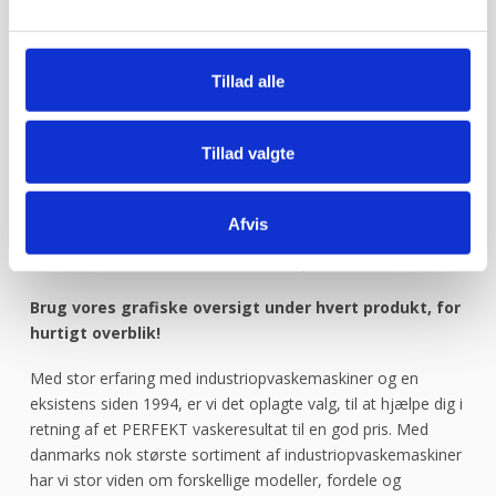
Danmarks største sortiment, mange forskellige producenter
Tillad alle
og en massiv erfaring indenfor industriopvaskemaskiner.
Hos industriopvasker.dk er du sikker på at få en REN opvask,
hver gang.
Tillad valgte
Vi ved det godt – opvask er sjældent først på dagsordenen.
Alligevel bruges der hver dag mange timer på at vaske op.
Afvis
Fungerer maskinen ikke optimalt, giver det anledning til store
frustrationer. Køb derfor hos industriopvasker.dk
Brug vores grafiske oversigt under hvert produkt, for
hurtigt overblik!
Med stor erfaring med industriopvaskemaskiner og en
eksistens siden 1994, er vi det oplagte valg, til at hjælpe dig i
retning af et PERFEKT vaskeresultat til en god pris. Med
danmarks nok største sortiment af industriopvaskemaskiner
har vi stor viden om forskellige modeller, fordele og