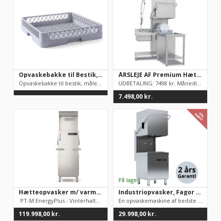
Opvaskebakke til Bestik, industriopvasker
ÅRSLEJE AF Premium Hætteopvasker. Udbetaling 7498 kr. / mdr. leje 698 kr.
Opvaskebakke til bestik, måler 50x50 cmFås også til tallerkene...
UDBETALING: 7498 kr. Månedligleje (inkl. garanti!):6...
7.498,00
kr.
16%
RABAT
Hætteopvasker m/ varmegenindvinding fra Winterhalter ** TOPKVALITET **
Industriopvasker, Fagor AD-125, hætteopvasker, TOPMODEL
PT-M EnergyPlus - Vinterhalter gennemløb opvaskemaskine ...
En opvaskemaskine af bedste kvalitet. Efter vores mening fuldt...
119.998,00
kr.
29.998,00
kr.