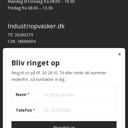
Mandag til torsdag fra 08:00 – 16:30.
Fredag fra 08.00 – 13.30.
Industriopvasker.dk
Tlf. 20280274
CVR. 18066904
Har du brug for support?
x
E-mail:
mail@industriopvasker.dk
Bliv ringet op
Ring til os på tlf. 20 28 02 74 eller notér dit nummer
Hurtige links
nedenfor, så kontakter vi dig.
Betingelser og garanti
Kontakt
Navn
*
Telefon
*