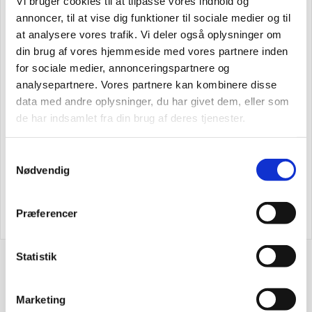
Vi bruger cookies til at tilpasse vores indhold og
Husk at tilmelde dig vores nyhedsbrev og vær først til de
annoncer, til at vise dig funktioner til sociale medier og til
bedste tilbud.
at analysere vores trafik. Vi deler også oplysninger om
Og bare rolig, vi spammer dig ikke, men sender kun
din brug af vores hjemmeside med vores partnere inden
relevante tilbud og informationer til dig.
for sociale medier, annonceringspartnere og
analysepartnere. Vores partnere kan kombinere disse
data med andre oplysninger, du har givet dem, eller som
de har indsamlet fra din brug af deres tjenester.
Tilmeld
Samtykkevalg
Nødvendig
Præferencer
Statistik
Industriopvaskemaskiner til det
professionelle køkken – du har nok
Marketing
at tænke på, lad os klare opvasken!